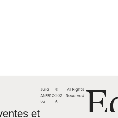
Julia
©
All Rights
ANFERO
202
Reserved
VA
6
ventes et