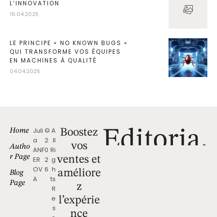
L’INNOVATION
16.04.2025
LE PRINCIPE « NO KNOWN BUGS »
QUI TRANSFORME VOS ÉQUIPES
EN MACHINES À QUALITÉ
04.04.2025
Juli
©
A
Home
Boostez
a
2
ll
vos
Autho
ANF
0
Ri
r Page
ventes et
ER
2
g
OV
6
h
améliore
Blog
A
ts
Page
z
R
e
l’expérie
s
nce