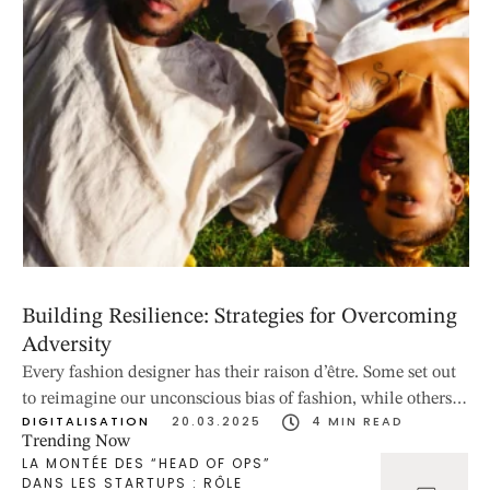
Building Resilience: Strategies for Overcoming
Adversity
Every fashion designer has their raison d’être. Some set out
to reimagine our unconscious bias of fashion, while others
DIGITALISATION
20.03.2025
4
 MIN READ
come to define a movement.
Trending Now
LA MONTÉE DES “HEAD OF OPS”
DANS LES STARTUPS : RÔLE