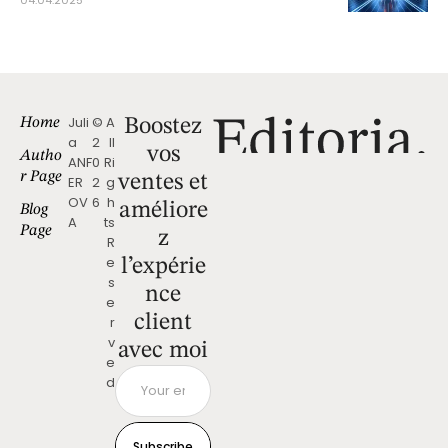
04.04.2025
Juli
©
A
Home
Boostez
a
2
ll
vos
Autho
ANF
0
Ri
r Page
ventes et
ER
2
g
OV
6
h
améliore
Blog
A
ts
Page
z
R
e
l’expérie
s
nce
e
client
r
v
avec moi
e
d
Subscribe