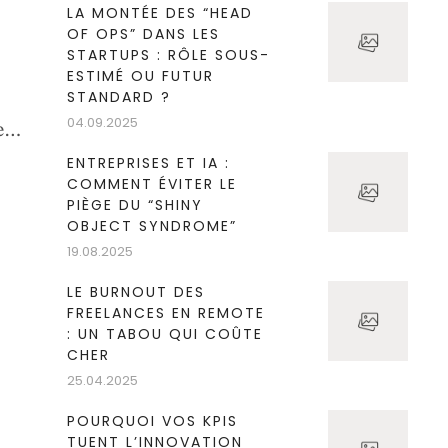
LA MONTÉE DES “HEAD
:
OF OPS” DANS LES
STARTUPS : RÔLE SOUS-
ESTIMÉ OU FUTUR
STANDARD ?
04.09.2025
es
s
ENTREPRISES ET IA :
COMMENT ÉVITER LE
PIÈGE DU “SHINY
OBJECT SYNDROME”
19.08.2025
LE BURNOUT DES
FREELANCES EN REMOTE
: UN TABOU QUI COÛTE
CHER
25.04.2025
POURQUOI VOS KPIS
TUENT L’INNOVATION