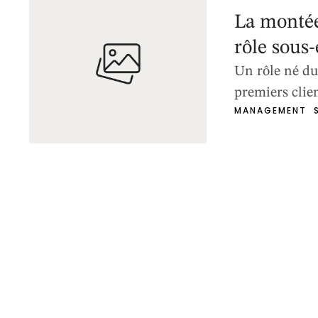
La montée
rôle sous
Un rôle né du 
premiers clien
MANAGEMENT
d’exécution : 
qui se répète
pas tenir. Les
précisément d