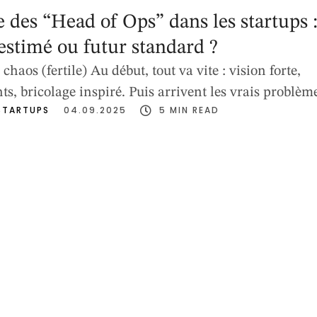
 des “Head of Ops” dans les startups 
-estimé ou futur standard ?
chaos (fertile) Au début, tout va vite : vision forte,
ts, bricolage inspiré. Puis arrivent les vrais problèm
STARTUPS
04.09.2025
5
 MIN READ
données éparpillées, décisions prises au Slack, erreur
nt, promesses commerciales que l’organisation ne sait
 fondateurs s’épuisent à jouer les pompiers. C’est
ans cet entre-deux …