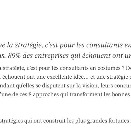
e la stratégie, c'est pour les consultants e
. 89% des entreprises qui échouent ont une
ie opérationnelle catastrophique. Pendant q
 stratégie, c’est pour les consultants en costumes ?
la vision, leurs concurrents appliquent m
i échouent ont une excellente idée… et une stratégie
ndant qu’elles se disputent sur la vision, leurs concu
 approches qui transforment les bonnes idé
une de ces 8 approches qui transforment les bonnes
oici le guide des …
 stratégies qui ont construit les plus grandes fortune