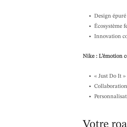
Design épuré 
Écosystème f
Innovation co
Nike : L’émotion 
« Just Do It »
Collaboration
Personnalisat
Votre ro