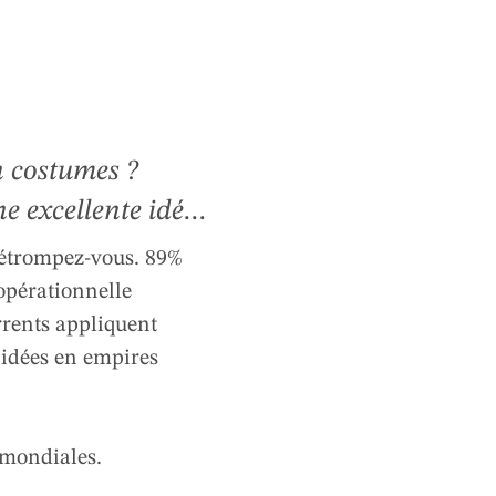
n costumes ?
 excellente idée...
u'elles se
 Détrompez-vous. 89%
éthodiquement
 opérationnelle
rrents appliquent
es en empires
 idées en empires
s mondiales.