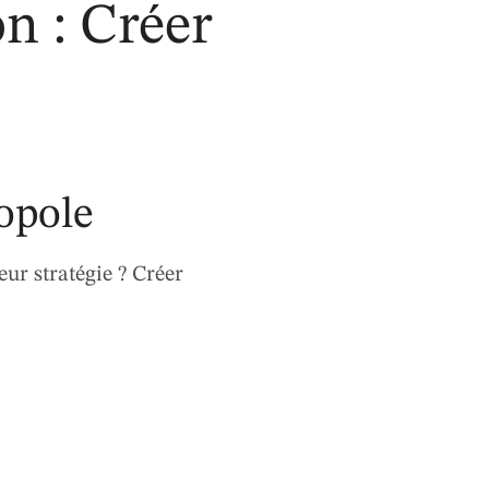
on : Créer
opole
ur stratégie ? Créer