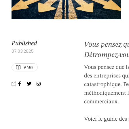
Published
Vous pensez qu
07.03.2025
Détrompez-vous
et une stratég
9
 Min
Vous pensez que la
disputent sur 
des entreprises qu
catastrophique. Pe
l'une de ces 8
méthodiquement l’
commerciaux. V
commerciaux.
Voici le guide des