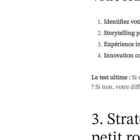
Identifiez vot
Storytelling p
Expérience in
Innovation co
Le test ultime :
Si 
? Si non, votre dif
3. Stra
petit 