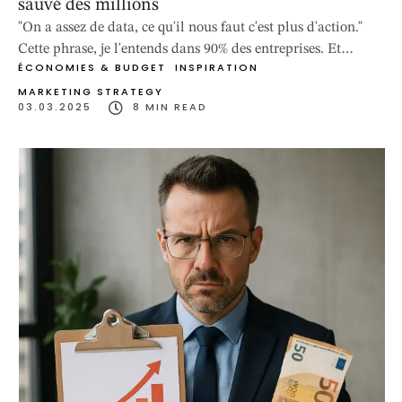
sauvé des millions
"On a assez de data, ce qu'il nous faut c'est plus d'action."
Cette phrase, je l'entends dans 90% des entreprises. Et
ÉCONOMIES & BUDGET
INSPIRATION
pourtant, pendant que ces équipes "agissent à l'instinct",
MARKETING STRATEGY
d'autres utilisent la data pour multiplier leurs résultats par
03.03.2025
8
 MIN READ
2, 3, parfois 10. Voici 5 cas d'école où l'analytique produit a
transformé des problèmes coûteux en …