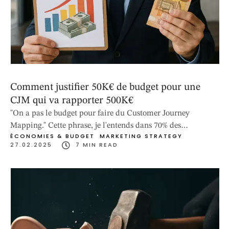
Comment justifier 50K€ de budget pour une
CJM qui va rapporter 500K€
"On a pas le budget pour faire du Customer Journey
Mapping." Cette phrase, je l'entends dans 70% des
ÉCONOMIES & BUDGET
MARKETING STRATEGY
entreprises que je conseille. Et pourtant, ces mêmes
27.02.2025
7
 MIN READ
entreprises perdent des centaines de milliers d'euros chaque
année à cause de parcours clients défaillants qu'elles ne
voient même pas. Voici comment transformer votre CJM
d'un "nice to have" …