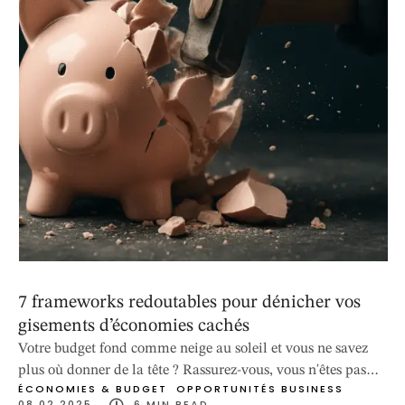
7 frameworks redoutables pour dénicher vos
gisements d’économies cachés
Votre budget fond comme neige au soleil et vous ne savez
plus où donner de la tête ? Rassurez-vous, vous n'êtes pas
ÉCONOMIES & BUDGET
OPPORTUNITÉS BUSINESS
seul. 73% des entreprises admettent gaspiller entre 15 et 30%
08.02.2025
6
 MIN READ