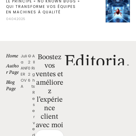
LE PRINCIPE « NO KNOWN BUGS »
QUI TRANSFORME VOS ÉQUIPES
EN MACHINES À QUALITÉ
04.04.2025
Juli
©
A
Home
Boostez
a
2
ll
vos
Autho
ANF
0
Ri
r Page
ventes et
ER
2
g
OV
6
h
améliore
Blog
A
ts
Page
z
R
e
l’expérie
s
nce
e
client
r
v
avec moi
e
d