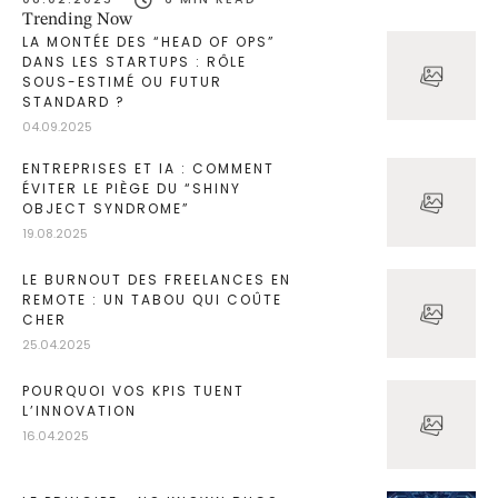
de leur budget sans même s'en rendre compte. La bonne
Trending Now
nouvelle ? Ces 7 frameworks vont vous aider à reprendre le
LA MONTÉE DES “HEAD OF OPS”
DANS LES STARTUPS : RÔLE
contrôle et …
SOUS-ESTIMÉ OU FUTUR
STANDARD ?
04.09.2025
ENTREPRISES ET IA : COMMENT
ÉVITER LE PIÈGE DU “SHINY
OBJECT SYNDROME”
19.08.2025
LE BURNOUT DES FREELANCES EN
REMOTE : UN TABOU QUI COÛTE
CHER
25.04.2025
POURQUOI VOS KPIS TUENT
L’INNOVATION
16.04.2025