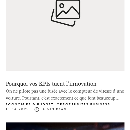
Pourquoi vos KPIs tuent l’innovation
On ne pilote pas une fusée avec le compteur de vitesse d’une
voiture. Pourtant, c’est exactement ce que font beaucoup
ÉCONOMIES & BUDGET
OPPORTUNITÉS BUSINESS
d’entreprises quand elles évaluent leurs produits
16.04.2025
4
 MIN READ
uniquement à travers des KPIs. Les chiffres rassurent : ils
donnent une impression de maîtrise et de rigueur. Mais
derrière cette précision apparente se cache un danger