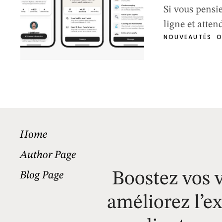
Si vous pensi
ligne et atte
NOUVEAUTÉS
O
complètement
écosystème co
expériences l
revenus que b
solution pour
Home
Author Page
Boostez vos v
Blog Page
améliorez l’e