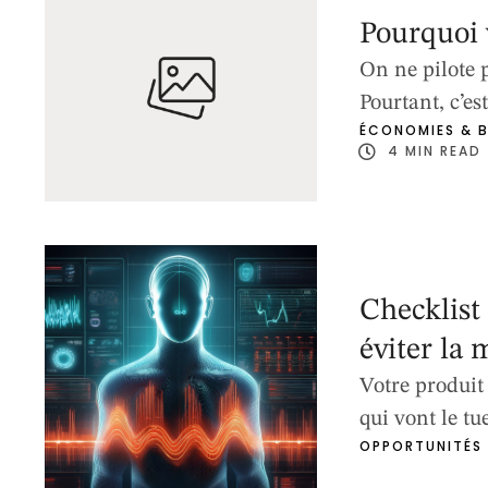
Pourquoi 
On ne pilote 
Pourtant, c’e
ÉCONOMIES & 
elles évaluen
4
 MIN READ
chiffres rassu
rigueur. Mais
silencieux : 
Checklist 
éviter la 
Votre produit 
qui vont le tu
OPPORTUNITÉS 
aller" ont en 
scale. Ce diag