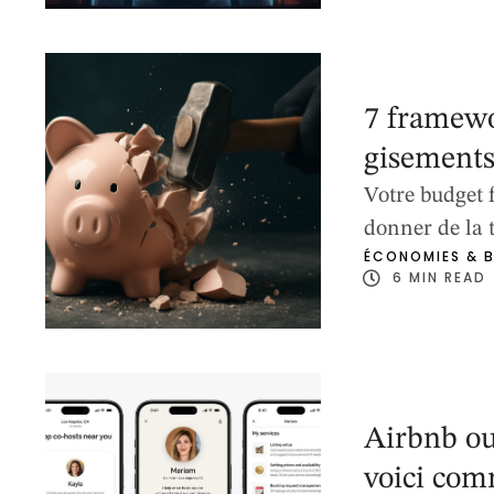
produit avant
7 framewo
gisements
Votre budget 
donner de la t
ÉCONOMIES & 
entreprises a
6
 MIN READ
même s'en re
vont vous aid
Airbnb ou
voici com