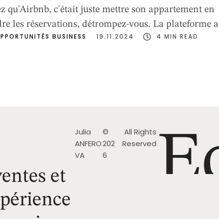
ez qu'Airbnb, c'était juste mettre son appartement en
ndre les réservations, détrompez-vous. La plateforme a
PPORTUNITÉS BUSINESS
19.11.2024
4
 MIN READ
 repensé son approche et propose maintenant un
mplet d'opportunités. Co-hôtes, services aux voyageu
ocales... Autant de nouvelles façons de générer des
eaucoup ignorent encore. Le co-hébergement : la
 propriétaires …
Julia
©
All Rights
ANFERO
202
Reserved
VA
6
entes et
xpérience