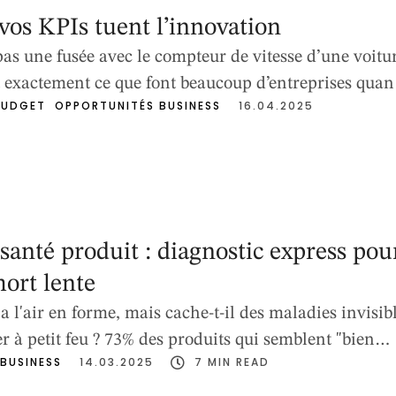
vos KPIs tuent l’innovation
pas une fusée avec le compteur de vitesse d’une voitu
st exactement ce que font beaucoup d’entreprises qua
BUDGET
OPPORTUNITÉS BUSINESS
16.04.2025
t leurs produits uniquement à travers des KPIs. Les
rent : ils donnent une impression de maîtrise et de
 derrière cette précision apparente se cache un dang
…
santé produit : diagnostic express pou
mort lente
a l'air en forme, mais cache-t-il des maladies invisib
er à petit feu ? 73% des produits qui semblent "bien
BUSINESS
14.03.2025
7
 MIN READ
réalité des failles critiques qui explosent au moment 
nostic en 7 étapes va révéler les points faibles de votr