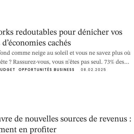
 qu'ils ne deviennent …
rks redoutables pour dénicher vos
 d’économies cachés
fond comme neige au soleil et vous ne savez plus où
ête ? Rassurez-vous, vous n'êtes pas seul. 73% des
BUDGET
OPPORTUNITÉS BUSINESS
08.02.2025
dmettent gaspiller entre 15 et 30% de leur budget sans
ndre compte. La bonne nouvelle ? Ces 7 frameworks
er à reprendre le contrôle et …
vre de nouvelles sources de revenus :
ment en profiter