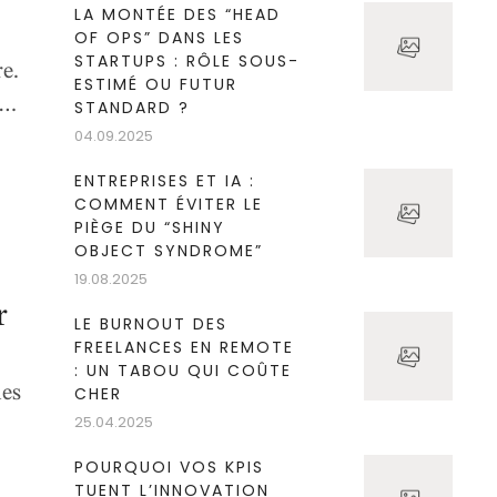
LA MONTÉE DES “HEAD
OF OPS” DANS LES
STARTUPS : RÔLE SOUS-
re.
ESTIMÉ OU FUTUR
nd
STANDARD ?
04.09.2025
ENTREPRISES ET IA :
COMMENT ÉVITER LE
er
PIÈGE DU “SHINY
OBJECT SYNDROME”
19.08.2025
r
LE BURNOUT DES
FREELANCES EN REMOTE
: UN TABOU QUI COÛTE
les
CHER
25.04.2025
du
POURQUOI VOS KPIS
TUENT L’INNOVATION
e